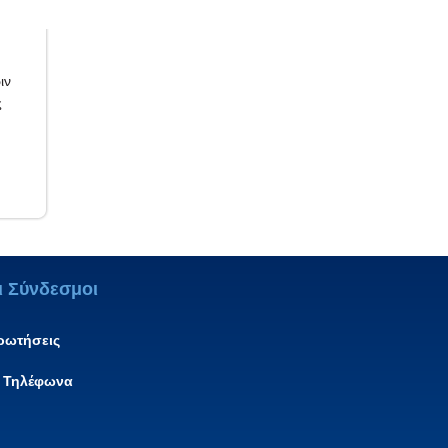
ιν
ς
ι Σύνδεσμοι
ερωτήσεις
 Τηλέφωνα