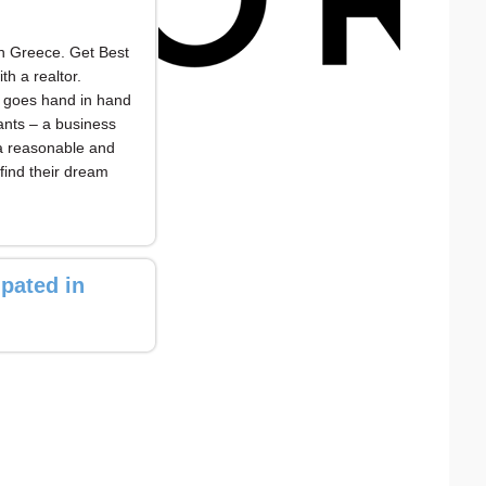
in Greece. Get Best
h a realtor.
m goes hand in hand
ants – a business
 a reasonable and
find their dream
ipated in