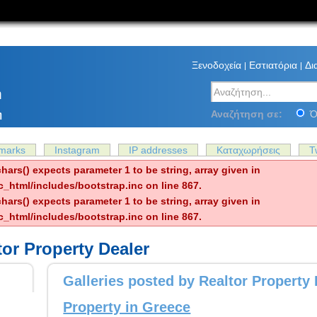
Ξενοδοχεία
Εστιατόρια
Δι
Αναζήτηση στο Santor
m
Αναζήτηση σε:
Ό
η
marks
Instagram
IP addresses
Καταχωρήσεις
T
hars() expects parameter 1 to be string, array given in
c_html/includes/bootstrap.inc on line 867.
hars() expects parameter 1 to be string, array given in
c_html/includes/bootstrap.inc on line 867.
ltor Property Dealer
Galleries posted by Realtor Property 
Property in Greece