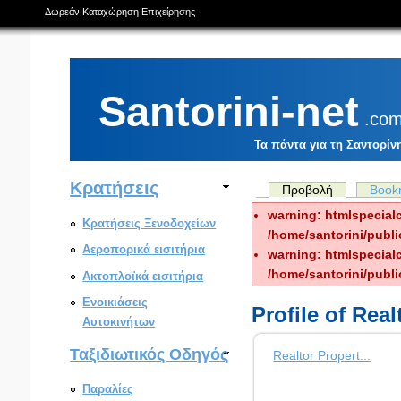
Δωρεάν Καταχώρηση Επιχείρησης
Santorini-net
.co
Τα πάντα για τη Σαντορίν
Κρατήσεις
Προβολή
Book
warning: htmlspecialc
Κρατήσεις Ξενοδοχείων
/home/santorini/publi
Αεροπορικά εισιτήρια
warning: htmlspecialc
/home/santorini/publi
Ακτοπλοϊκά εισιτήρια
Ενοικιάσεις
Profile of Rea
Αυτοκινήτων
Ταξιδιωτικός Οδηγός
Realtor Propert...
Παραλίες