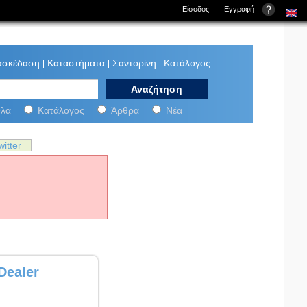
Είσοδος
Εγγραφή
ασκέδαση
Καταστήματα
Σαντορίνη
Κατάλογος
ini-net:
λα
Κατάλογος
Άρθρα
Νέα
witter
Dealer