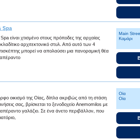
& Spa
Main Stree
& Spa είναι χτισμένο στους πρόποδες της αρχαίας
Kαμάρι
κλαδίτικο αρχιτεκτονικό στυλ. Από αυτό των 4
επισκέπτης μπορεί να απολαύσει μια πανοραμική θέα
ο απέραντο
B
Οία
ρφο οικισμό της Οίας, δίπλα ακριβώς από τη στάση
Οία
ινήσεις σας, βρίσκεται το ξενοδοχείο Anemomilos με
 απέραντο γαλάζιο. Σε ένα άνετο περιβάλλον, που
ιατόριο,
B