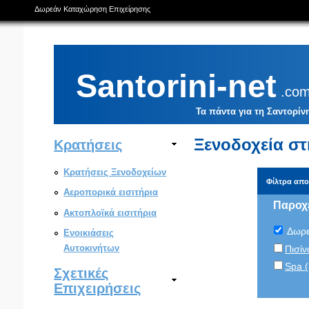
Δωρεάν Καταχώρηση Επιχείρησης
Santorini-net
.co
Τα πάντα για τη Σαντορίν
Ξενοδοχεία στ
Κρατήσεις
Κρατήσεις Ξενοδοχείων
Φίλτρα απ
Αεροπορικά εισιτήρια
Παροχ
Ακτοπλοϊκά εισιτήρια
Δωρε
Ενοικιάσεις
Αυτοκινήτων
Πισίν
Spa (
Σχετικές
Επιχειρήσεις