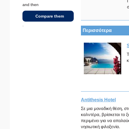
and then
σ
Compare them
.
Περισσότερα
Τ
κ
Antithesis Hotel
Σε μια μοναδική θέση, σ
καλντέρα, βρίσκεται το ξε
περιμένει για να απολαύ
νησιωτική φιλοξενία.