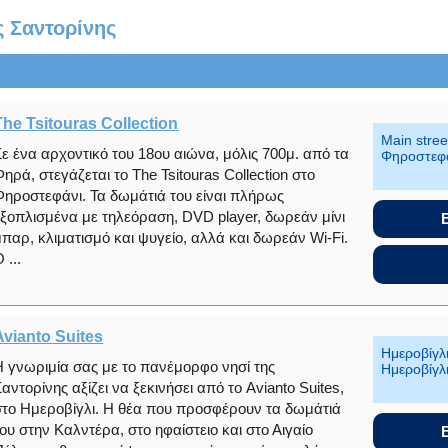
ς Σαντορίνης
The Tsitouras Collection
Main stree
Σε ένα αρχοντικό του 18ου αιώνα, μόλις 700μ. από τα
Φηροστεφ
Φηρά, στεγάζεται το The Tsitouras Collection στο
Φηροστεφάνι. Τα δωμάτιά του είναι πλήρως
εξοπλισμένα με τηλεόραση, DVD player, δωρεάν μίνι
μπαρ, κλιματισμό και ψυγείο, αλλά και δωρεάν Wi-Fi.
 ...
Avianto Suites
Ημεροβίγλ
Η γνωριμία σας με το πανέμορφο νησί της
Ημεροβίγλ
Σαντορίνης αξίζει να ξεκινήσει από το Avianto Suites,
στο Ημεροβίγλι. Η θέα που προσφέρουν τα δωμάτιά
του στην Καλντέρα, στο ηφαίστειο και στο Αιγαίο