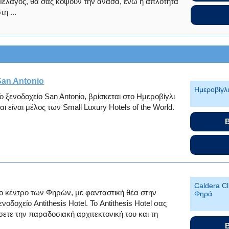
Πέλαγος, θα σας κόψουν την ανάσα, ενώ η απλότητα
τη ...
San Antonio
Ημεροβίγλ
ο ξενοδοχείο San Antonio, βρίσκεται στο Ημεροβίγλι
αι είναι μέλος των Small Luxury Hotels of the World.
B
Caldera Cli
το κέντρο των Φηρών, με φανταστική θέα στην
Φηρά
νοδοχείο Antithesis Hotel. Το Antithesis Hotel σας
σετε την παραδοσιακή αρχιτεκτονική του και τη
B