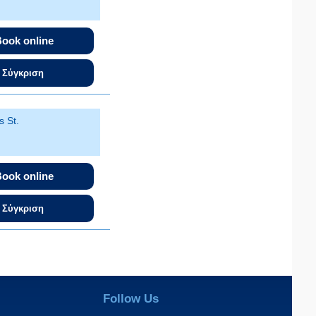
ook online
Σύγκριση
s St.
ook online
Σύγκριση
Follow Us