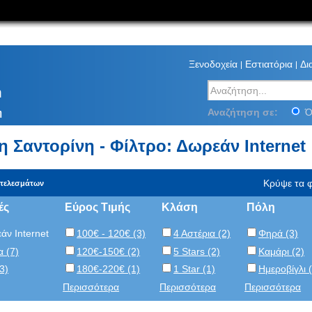
Ξενοδοχεία
Εστιατόρια
Δι
Αναζήτηση στο Santor
m
Αναζήτηση σε:
Ό
η
η Σαντορίνη - Φίλτρο: Δωρεάν Internet
Κρύψε τα φ
οτελεσμάτων
ές
Εύρος Τιμής
Κλάση
Πόλη
άν Internet
100€ - 120€ (3)
4 Αστέρια (2)
Φηρά (3)
α (7)
120€-150€ (2)
5 Stars (2)
Kαμάρι (2)
3)
180€-220€ (1)
1 Star (1)
Ημεροβίγλι 
Περισσότερα
Περισσότερα
Περισσότερα