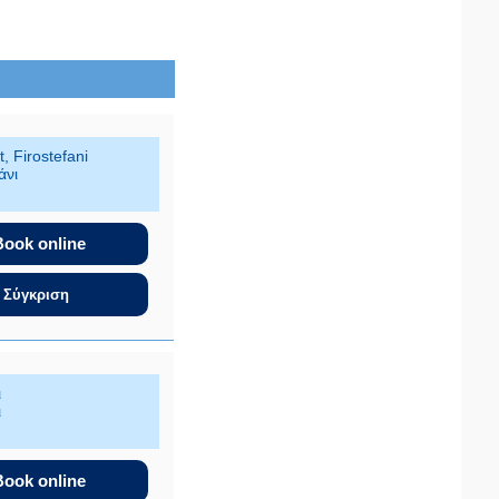
t, Firostefani
άνι
Book online
Σύγκριση
ι
ι
Book online