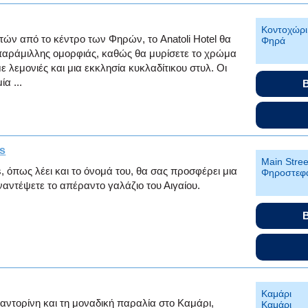
Κοντοχώρι
ών από το κέντρο των Φηρών, το Anatoli Hotel θα
Φηρά
απαράμιλλης ομορφιάς, καθώς θα μυρίσετε το χρώμα
με λεμονιές και μια εκκλησία κυκλαδίτικου στυλ. Οι
ία ...
B
s
Main Stree
 όπως λέει και το όνομά του, θα σας προσφέρει μια
Φηροστεφ
ναντέψετε το απέραντο γαλάζιο του Αιγαίου.
B
Kαμάρι
αντορίνη και τη μοναδική παραλία στο Καμάρι,
Kαμάρι