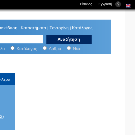
Είσοδος
Εγγραφή
ασκέδαση
Καταστήματα
Σαντορίνη
Κατάλογος
ini-net:
λα
Κατάλογος
Άρθρα
Νέα
ίλτρα
(2)