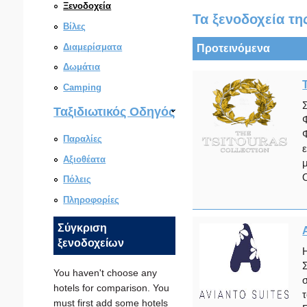
Ξενοδοχεία
Τα ξενοδοχεία τη
Βίλες
Διαμερίσματα
Προτεινόμενα
Δωμάτια
Camping
Ταξιδιωτικός Οδηγός
Παραλίες
Αξιοθέατα
Ο
Πόλεις
Πληροφορίες
Σύγκριση
ξενοδοχείων
You haven't choose any
hotels for comparison. You
must first add some hotels