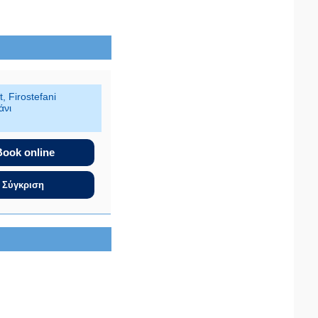
t, Firostefani
άνι
Book online
Σύγκριση