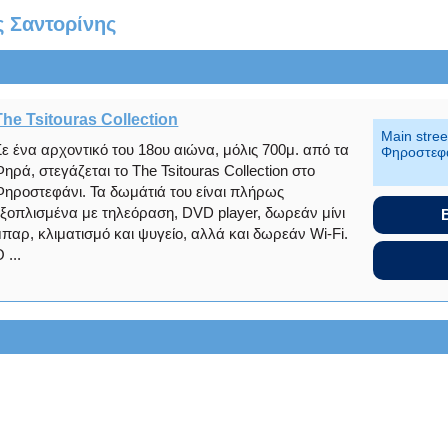
ς Σαντορίνης
The Tsitouras Collection
Main stree
Σε ένα αρχοντικό του 18ου αιώνα, μόλις 700μ. από τα
Φηροστεφ
Φηρά, στεγάζεται το The Tsitouras Collection στο
Φηροστεφάνι. Τα δωμάτιά του είναι πλήρως
εξοπλισμένα με τηλεόραση, DVD player, δωρεάν μίνι
μπαρ, κλιματισμό και ψυγείο, αλλά και δωρεάν Wi-Fi.
 ...