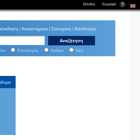
Είσοδος
Εγγραφή
ασκέδαση
Καταστήματα
Σαντορίνη
Κατάλογος
ini-net:
λα
Κατάλογος
Άρθρα
Νέα
ίλτρα