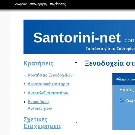
Δωρεάν Καταχώρηση Επιχείρησης
Santorini-net
.co
Τα πάντα για τη Σαντορίν
Ξενοδοχεία στ
Κρατήσεις
Κρατήσεις Ξενοδοχείων
Φίλτρα απ
Αεροπορικά εισιτήρια
Εύρος 
Ακτοπλοϊκά εισιτήρια
Over
Ενοικιάσεις
Αυτοκινήτων
Σχετικές
Επιχειρήσεις