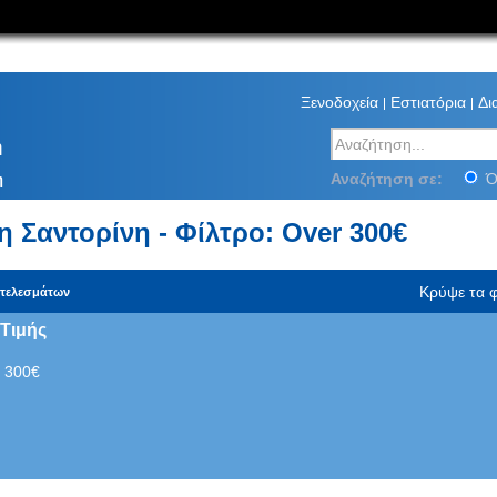
Ξενοδοχεία
Εστιατόρια
Δι
Αναζήτηση στο Santor
m
Αναζήτηση σε:
Ό
η
η Σαντορίνη - Φίλτρο: Over 300€
Κρύψε τα φ
οτελεσμάτων
Τιμής
 300€