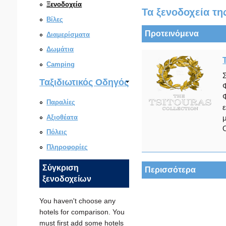
Ξενοδοχεία
Τα ξενοδοχεία τη
Βίλες
Προτεινόμενα
Διαμερίσματα
Δωμάτια
Camping
Ταξιδιωτικός Οδηγός
Παραλίες
Αξιοθέατα
Ο
Πόλεις
Πληροφορίες
Σύγκριση
Περισσότερα
ξενοδοχείων
You haven't choose any
hotels for comparison. You
must first add some hotels